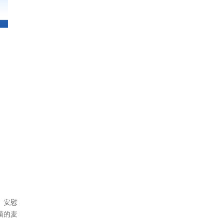
、安慰
菌的麦