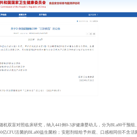
双盲对照临床研究，纳入441例0-3岁健康婴幼儿，分为BLa80干预组
50亿CFU活菌的BLa80益生菌粉；安慰剂组给予外观、口感相同但不含活