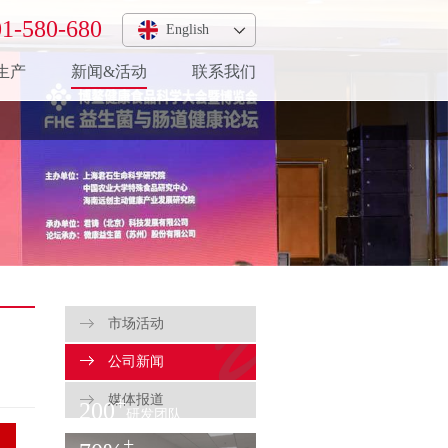
1-580-680
English
生产
新闻&活动
联系我们
市场活动
公司新闻
媒体报道
+
200
研发团队
+