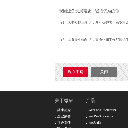
现因业务发展需要，诚招优秀的你！
（1）大专及以上学历，条件优秀者可放宽至
（2）具备微生物知识，有净化间工作经验或
现在申请
关闭
关于微康
产品
微康简介
WecLac® Probiotics
企业荣誉
WecPro®Formula
社会责任
WecCul®