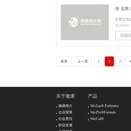
微·益菌
长期饮酒
发布时间：2
详细
首页
上一页
1
2
3
关于微康
产品
微康简介
WecLac® Probiotics
企业荣誉
WecPro®Formula
社会责任
WecCul®
职业发展