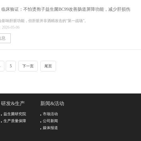
 | 临床验证：不怕烫孢子益生菌BC99改善肠道屏障功能，减少肝损伤
会影响肝脏功能，但肝脏并非酒精攻击的“第一战场”。
026-05-06
信息
4
5
下一页
尾页
研发&生产
新闻&活动
益生菌研究院
市场活动
生产质量保障
公司新闻
媒体报道