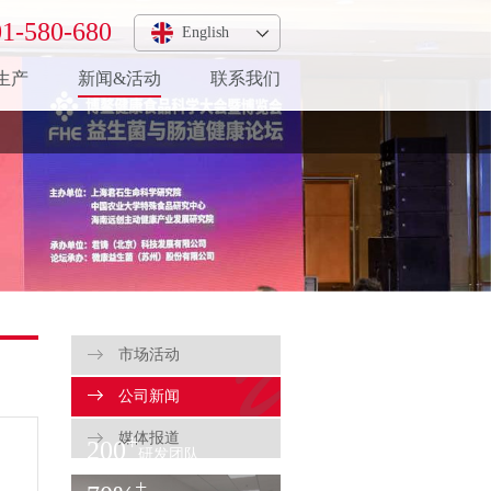
1-580-680
English
生产
新闻&活动
联系我们
市场活动
公司新闻
媒体报道
+
200
研发团队
+