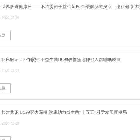
 | 世界肠道健康日——不怕烫孢子益生菌BC99缓解肠道炎症，稳住健康防
026-05-29
信息
 | 临床验证：不怕烫孢子益生菌BC99改善焦虑抑郁人群睡眠质量
026-05-27
信息
 | 共建共识 BC99聚力深耕 微康助力益生菌“十五五”科学发展新格局
026-05-29