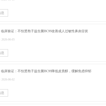
信息
 | 临床验证：不怕烫孢子益生菌BC99改善成人过敏性鼻炎症状
026-06-05
信息
 | 临床验证：不怕烫孢子益生菌BC99降低皮质醇，缓解焦虑抑郁
026-06-02
信息