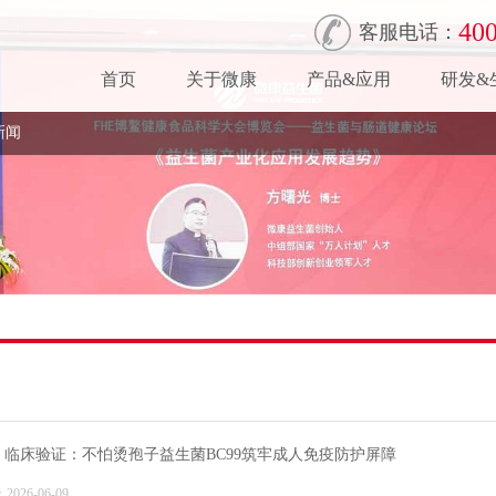
400
客服电话：
首页
关于微康
产品&应用
研发&
新闻
 | 临床验证：不怕烫孢子益生菌BC99筑牢成人免疫防护屏障
026-06-09