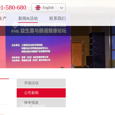
1-580-680
English
生产
新闻&活动
联系我们
市场活动
公司新闻
媒体报道
+
200
研发团队
+